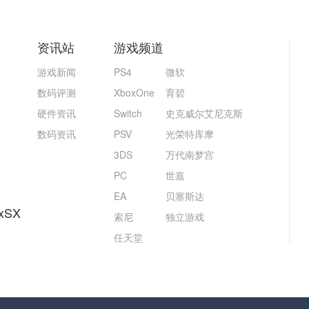
资讯站
游戏频道
游戏新闻
PS4
微软
数码评测
XboxOne
育碧
硬件资讯
Switch
史克威尔艾尼克斯
数码资讯
PSV
光荣特库摩
3DS
万代南梦宫
PC
世嘉
EA
贝塞斯达
xSX
索尼
独立游戏
任天堂