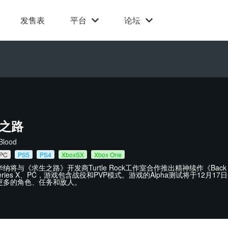
发售表
平台
论坛
之路
Blood
PC
PS5
PS4
XboxSX
Xbox One
纳将与《求生之路》开发商Turtle Rock工作室合作推出精神续作《Back 4 B
 Series X、PC，游戏包含战役和PVP模式。游戏的Alpha测试将于
更多的角色、任务和敌人。