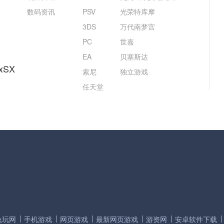
数码资讯
PSV
光荣特库摩
3DS
万代南梦宫
PC
世嘉
EA
贝塞斯达
xSX
索尼
独立游戏
任天堂
兔玩网
手机游戏
网页游戏
最新网页游戏
游资网
安卓软件下载