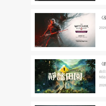
《巫
2026
《
由日
NS
恐怖
2026
作，
之后