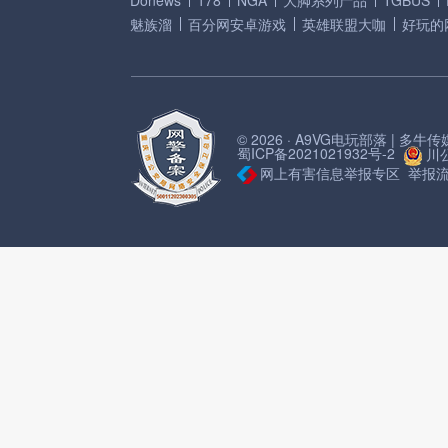
Donews
178
NGA
大脚系列产品
TGBUS
魅族溜
百分网安卓游戏
英雄联盟大咖
好玩的
© 2026 · A9VG电玩部落 | 多
蜀ICP备2021021932号-2
川公
网上有害信息举报专区
举报