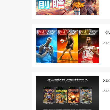
《N
2026
X
2026