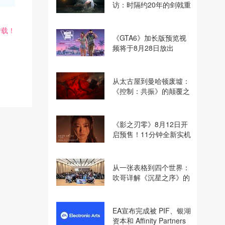
访：时隔约20年的剑戟重
逢，重塑斩杀爽快感
转载！
《GTA6》加长版预览视
频将于8月28日放出
从太古屋到曼哈顿废墟：
《控制：共振》的颠覆之
路
《影之刃零》8月12日开
启预售！11分钟全新实机
即将揭晓
从一张表格到四个世界：
吹哥详解《沉星之序》的
设计哲学
EA宣布完成被 PIF、银湖
资本和 Affinity Partners