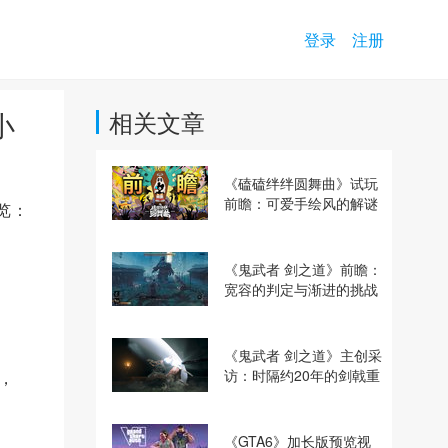
登录
注册
小
相关文章
《磕磕绊绊圆舞曲》试玩
前瞻：可爱手绘风的解谜
览：
动作冒险游戏
《鬼武者 剑之道》前瞻：
宽容的判定与渐进的挑战
《鬼武者 剑之道》主创采
访：时隔约20年的剑戟重
，
逢，重塑斩杀爽快感
《GTA6》加长版预览视