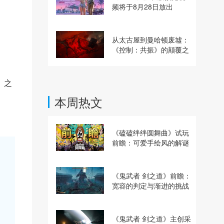
频将于8月28日放出
从太古屋到曼哈顿废墟：
《控制：共振》的颠覆之
路
，之
本周热文
《磕磕绊绊圆舞曲》试玩
前瞻：可爱手绘风的解谜
动作冒险游戏
《鬼武者 剑之道》前瞻：
宽容的判定与渐进的挑战
《鬼武者 剑之道》主创采