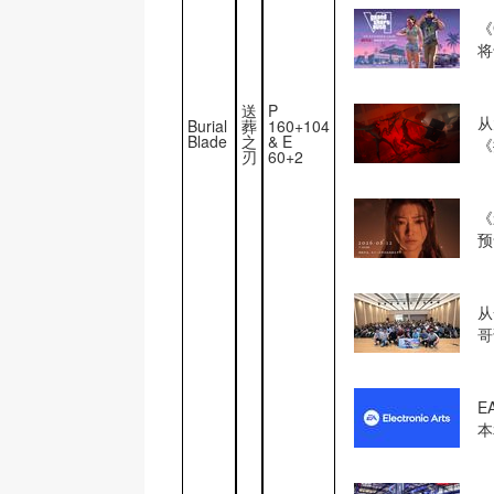
《
将
送
P
从
Burial
葬
160+104
Blade
之
& E
《
刃
60+2
《
预
揭
从
哥
哲
E
本和