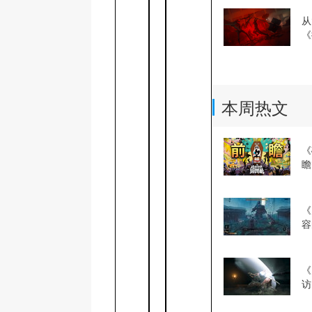
从
《
本周热文
《
瞻
冒
《
容
《
访
逢