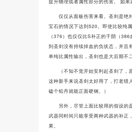
提升物理或者属性部分的伤害。 如
仅仅从面板伤害来看。圣剑是绝对的
宝石的情况下达到520。即使比较纯
（376）也仅仅比S补正的千阴（38
到圣剑没有持续掉血的负状态，并且有
单纯比属性输出，圣剑也是大后期不
（不知不觉开始安利起圣剑了，原谅
这种新手来说圣剑太好用了，打老猎人
磕个铅丹就能正面硬钢。）
另外，尽管上面比较用的假设的是全
武器同时间只能享受两种武器的补正
果。