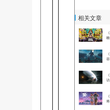
相关文章
《
瞻
冒
《
容
《
访
逢
《
将