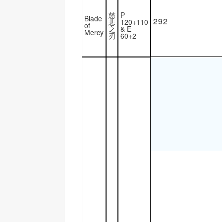
慈
P
Blade
292
悲
120+110
of
之
& E
Mercy
刃
60+2