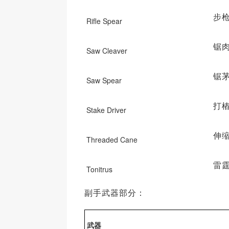
步
Rifle Spear
锯
Saw Cleaver
锯
Saw Spear
打
Stake Driver
伸
Threaded Cane
雷
Tonitrus
副手武器部分：
武器