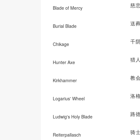
慈
Blade of Mercy
送
Burial Blade
千
Chikage
猎
Hunter Axe
教
Kirkhammer
洛
Logarius' Wheel
路
Ludwig's Holy Blade
骑
Reiterpallasch