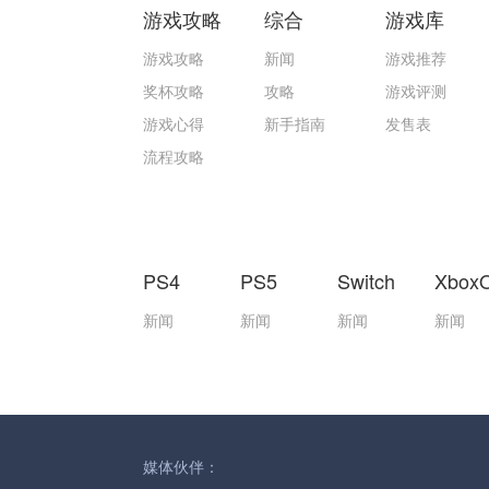
游戏攻略
综合
游戏库
游戏攻略
新闻
游戏推荐
奖杯攻略
攻略
游戏评测
游戏心得
新手指南
发售表
流程攻略
PS4
PS5
Switch
Xbox
新闻
新闻
新闻
新闻
媒体伙伴：