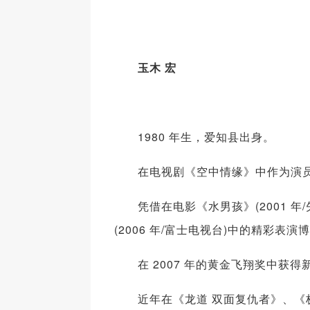
玉木 宏
1980 年生，爱知县出身。
在电视剧《空中情缘》中作为演员
凭借在电影《水男孩》(2001 年/矢
(2006 年/富士电视台)中的精彩表演
在 2007 年的黄金飞翔奖中获得
近年在《龙道 双面复仇者》、《极