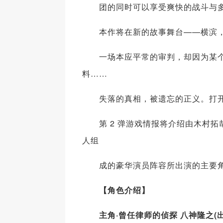
团的同时可以享受爽快的战斗与多
本作将在新的故事舞台——横滨，
一场本应平常的审判，却因为某个
料……
失落的真相，被遗忘的正义。打开
第 2 弹游戏情报将介绍由木村拓
人组
成的豪华演员阵容所出演的主要
【角色介绍】
主角·曾任律师的侦探 八神隆之(