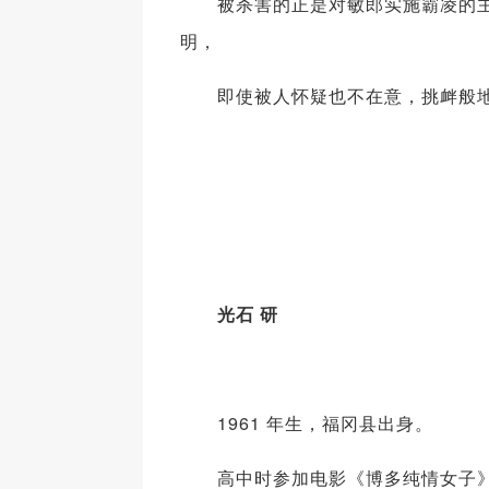
被杀害的正是对敏郎实施霸凌的主
明，
即使被人怀疑也不在意，挑衅般地
光石 研
1961 年生，福冈县出身。
高中时参加电影《博多纯情女子》