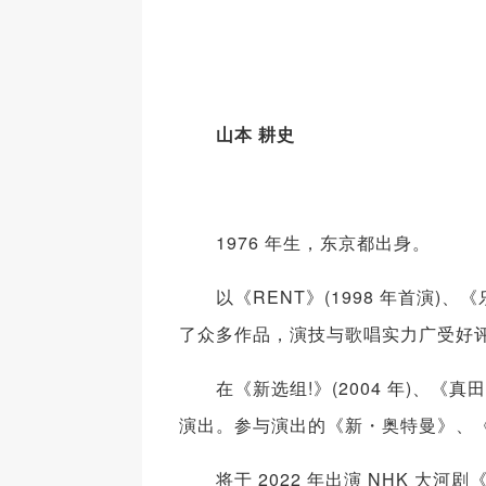
山本 耕史
1976 年生，东京都出身。
以《RENT》(1998 年首演)、《乐池
了众多作品，演技与歌唱实力广受好
在《新选组!》(2004 年)、《真田丸
演出。参与演出的《新・奥特曼》、《
将于 2022 年出演 NHK 大河剧《