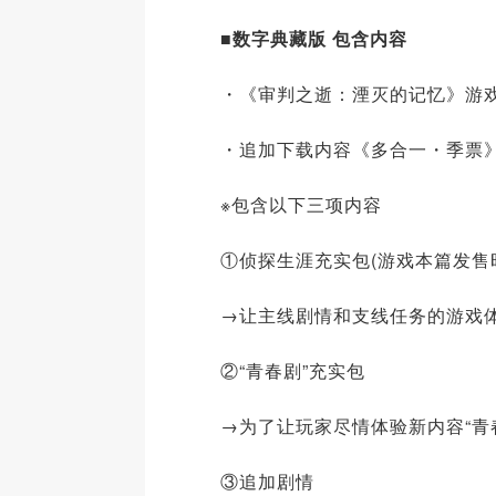
■数字典藏版 包含内容
・《审判之逝：湮灭的记忆》游
・追加下载内容《多合一・季票
※包含以下三项内容
①侦探生涯充实包(游戏本篇发售时
→让主线剧情和支线任务的游戏体验
②“青春剧”充实包
→为了让玩家尽情体验新内容“青春
③追加剧情