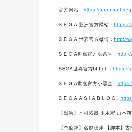
官方网站：
https://judgment.se
S E G A 亚洲官方网站：
https:/
S E G A 世嘉官方微博：
http://
S E G A世嘉官方头条号：
http:
SEGA世嘉官方bilibili：
https://
S E G A世嘉官方小黑盒：
https
S E G A A S I A B L O G：
http
【出演】木村拓哉 玉木宏 山本耕史
【总监督】名越稔洋 【脚本】古