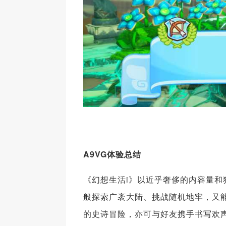
A9VG体验总结
《幻想生活i》以近乎奢侈的内容量
般探索广袤大陆、挑战随机地牢，又
的史诗冒险，亦可与好友携手书写欢声