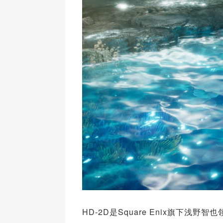
HD-2D是Square Enix旗下