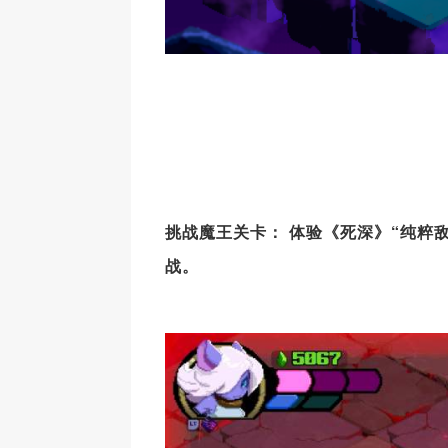
挑
战魔王关卡：
体
验《死深》
“
纯粹
战
。