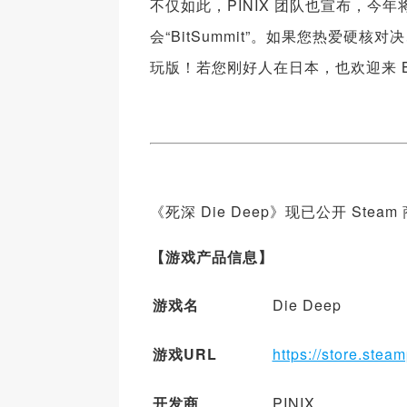
不仅如此，PINIX 团队也宣布，
会“BitSummit”。如果您热爱硬
玩版！若您刚好人在日本，也欢迎来 B
《死深 Die Deep》现已公开 S
【游
戏产品信息】
游
戏
名
Die Deep
游
戏
URL
https://store.st
开
发商
PINIX