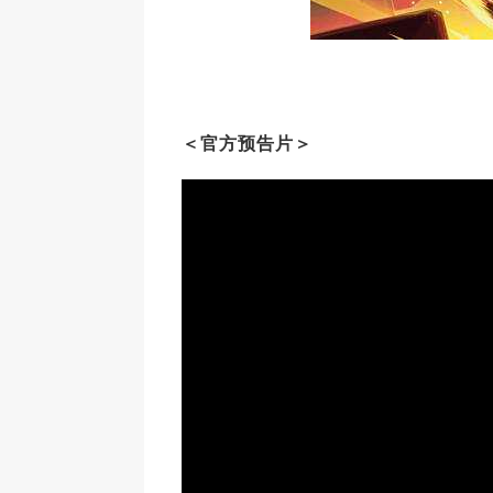
＜官方
预告片＞