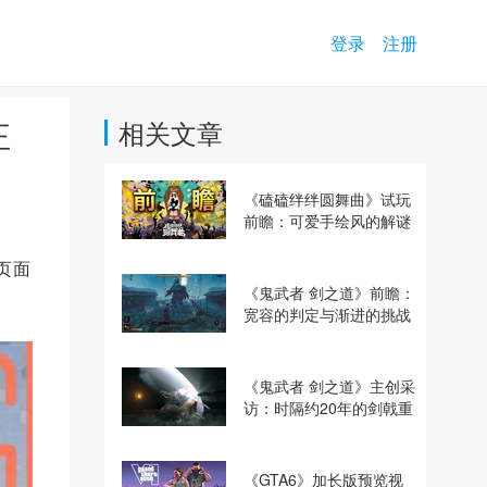
登录
注册
正
相关文章
《磕磕绊绊圆舞曲》试玩
前瞻：可爱手绘风的解谜
动作冒险游戏
 页面
《鬼武者 剑之道》前瞻：
宽容的判定与渐进的挑战
《鬼武者 剑之道》主创采
访：时隔约20年的剑戟重
逢，重塑斩杀爽快感
《GTA6》加长版预览视