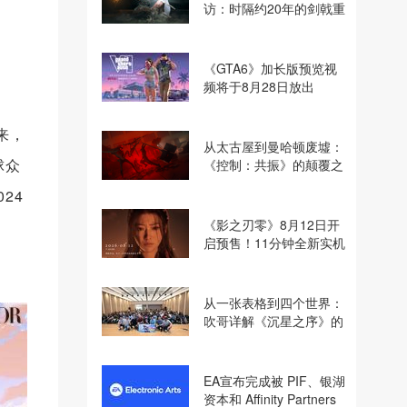
访：时隔约20年的剑戟重
逢，重塑斩杀爽快感
《GTA6》加长版预览视
频将于8月28日放出
以来，
从太古屋到曼哈顿废墟：
球众
《控制：共振》的颠覆之
路
24
《影之刃零》8月12日开
启预售！11分钟全新实机
即将揭晓
从一张表格到四个世界：
吹哥详解《沉星之序》的
设计哲学
EA宣布完成被 PIF、银湖
资本和 Affinity Partners