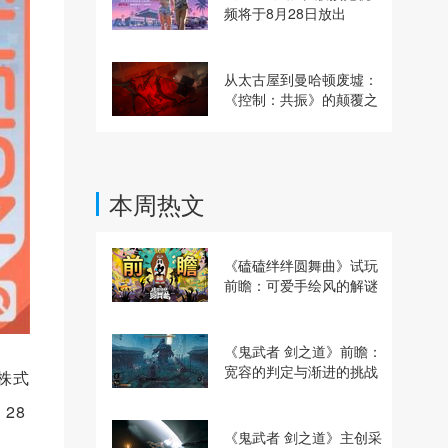
频将于8月28日放出
从太古屋到曼哈顿废墟：
《控制：共振》的颠覆之
路
本周热文
《磕磕绊绊圆舞曲》试玩
前瞻：可爱手绘风的解谜
动作冒险游戏
《鬼武者 剑之道》前瞻：
宽容的判定与渐进的挑战
：株式
28
《鬼武者 剑之道》主创采