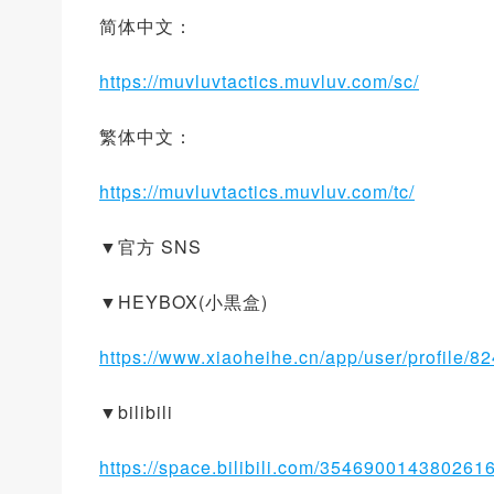
简体中文：
https://muvluvtactics.muvluv.com/sc/
繁体中文：
https://muvluvtactics.muvluv.com/tc/
▼官方 SNS
▼HEYBOX(小黒盒)
https://www.xiaoheihe.cn/app/user/profile/8
▼bilibili
https://space.bilibili.com/354690014380261