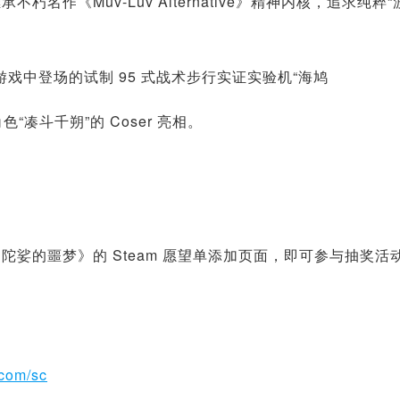
继承不朽名作《Muv-Luv Alternative》精神内核，追求纯粹
游戏中登场的试制 95 式战术步行实证实验机“海鸠
“凑斗千朔”的 Coser 亮相。
s 迦梨陀娑的噩梦》的 Steam 愿望单添加页面，即可参与抽奖活
.com/sc