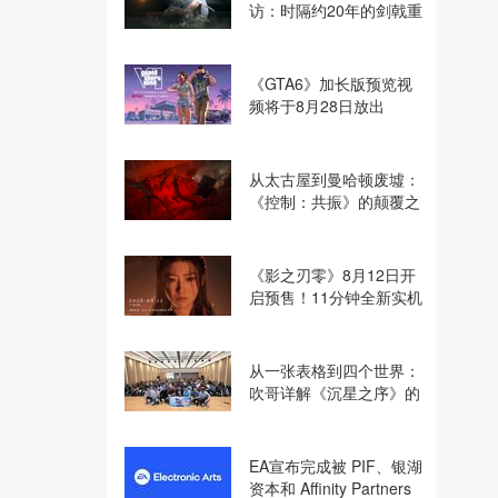
访：时隔约20年的剑戟重
逢，重塑斩杀爽快感
《GTA6》加长版预览视
频将于8月28日放出
从太古屋到曼哈顿废墟：
《控制：共振》的颠覆之
路
《影之刃零》8月12日开
启预售！11分钟全新实机
即将揭晓
从一张表格到四个世界：
吹哥详解《沉星之序》的
设计哲学
EA宣布完成被 PIF、银湖
资本和 Affinity Partners