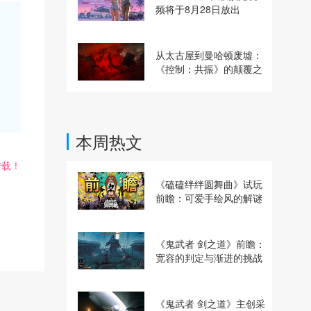
频将于8月28日放出
从太古屋到曼哈顿废墟：
《控制：共振》的颠覆之
路
本周热文
转载！
《磕磕绊绊圆舞曲》试玩
前瞻：可爱手绘风的解谜
动作冒险游戏
《鬼武者 剑之道》前瞻：
宽容的判定与渐进的挑战
《鬼武者 剑之道》主创采