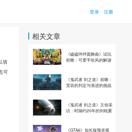
登录
注册
相关文章
《磕磕绊绊圆舞曲》试玩
前瞻：可爱手绘风的解谜
以填
动作冒险游戏
也可
《鬼武者 剑之道》前瞻：
宽容的判定与渐进的挑战
《鬼武者 剑之道》主创采
访：时隔约20年的剑戟重
逢，重塑斩杀爽快感
《GTA6》加长版预览视