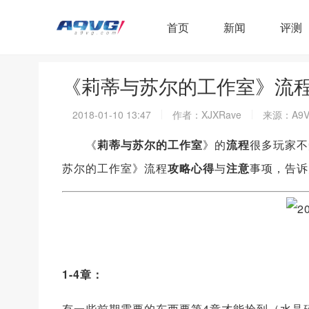
首页
新闻
评测
《莉蒂与苏尔的工作室》流
2018-01-10 13:47
作者：XJXRave
来源：A9V
《
莉蒂与苏尔的工作室
》的
流程
很多玩家不
苏尔的工作室》流程
攻略
心得
与
注意
事项，告诉
1-4章：
有一些前期需要的东西要第4章才能捡到（水晶