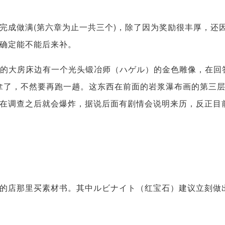
完成做满(第六章为止一共三个)，除了因为奖励很丰厚，还
确定能不能后来补。
隔壁的大房床边有一个光头锻冶师（ハゲル）的金色雕像，在回
去拿了，不然要再跑一趟。这东西在前面的岩浆瀑布画的第三
在调查之后就会爆炸，据说后面有剧情会说明来历，反正目
的店那里买素材书。其中ルビナイト（红宝石）建议立刻做