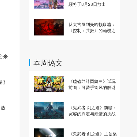
频将于8月28日放出
从太古屋到曼哈顿废墟：
《控制：共振》的颠覆之
路
会来
本周热文
《磕磕绊绊圆舞曲》试玩
率能
前瞻：可爱手绘风的解谜
动作冒险游戏
，放
《鬼武者 剑之道》前瞻：
宽容的判定与渐进的挑战
《鬼武者 剑之道》主创采