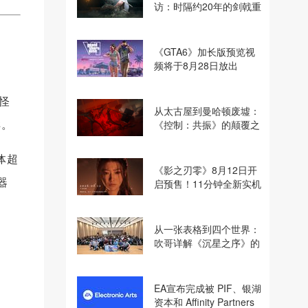
访：时隔约20年的剑戟重
逢，重塑斩杀爽快感
《GTA6》加长版预览视
频将于8月28日放出
怪
从太古屋到曼哈顿废墟：
样。
《控制：共振》的颠覆之
路
体超
《影之刃零》8月12日开
器
启预售！11分钟全新实机
即将揭晓
从一张表格到四个世界：
吹哥详解《沉星之序》的
设计哲学
EA宣布完成被 PIF、银湖
资本和 Affinity Partners