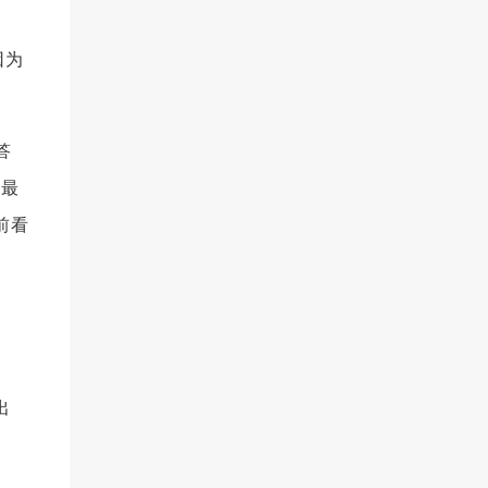
因为
答
层最
前看
出