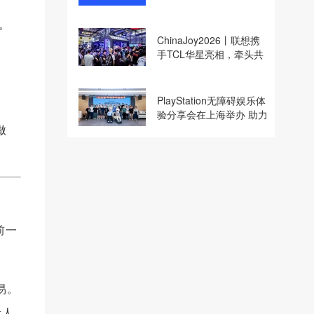
收购
。
ChinaJoy2026丨联想携
手TCL华星亮相，牵头共
建电竞显示体验生态计划
PlayStation无障碍娱乐体
验分享会在上海举办 助力
做
残障玩家共享游玩乐趣
前一
易。
让人