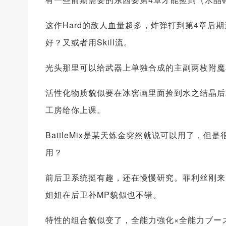
这作Hard的敌人血量超多，炸弹打到第4章后期
好？又或者用Skill流。
光头那里可以给武器上单独合成的主副两枚附魔
活性化物质貌似要在冰窖画里面捡到水之结晶后
工房给你上课。
BattleMix是某天炼金突然就说可以用了，
用？
前后卫系统挺有趣，还在慢慢研究。菲利丝刚来
姐姐在后卫补MP貌似也不错。
特性的组合貌似变了，全能力強化×全能力ブー