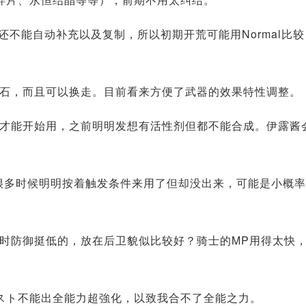
还不能自动补充以及复制，所以初期开荒可能用Normal比较
石，而且可以换走。目前看来方便了武器的效果特性调整。
才能开始用，之前明明发想有活性剂但都不能合成。伊露酱
但是很多时候明明按着触发条件来用了但却没出来，可能是小概
时防御挺低的，放在后卫貌似比较好？骑士的MP用得太快
スト不能出全能力超強化，以致我合不了全能之力。