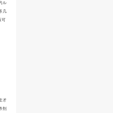
的ル
等几
贩可
套才
养剂