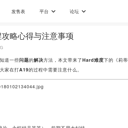
发售表
平台
论坛
程攻略心得与注意事项
G
知道一些
问题
的
解决
方法，本文带来了
Hard难度
下的《莉蒂
大家在打
A19
的过程中需要注意什么。
碎片、永恒结晶等等），前期不用太纠结。