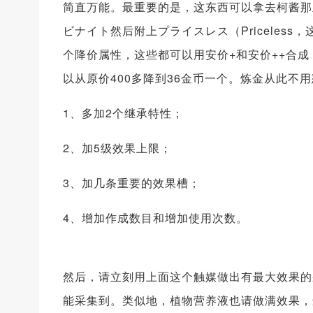
简直万能。最重要的是，这东西可以拿去柯酱那
ビナイト然后附上プライスレス（Priceless
个降价属性，这些都可以用安价+和安价++合
以从原价400多降到36金币一个。炼金从此不
1、多加2个继承特性；
2、加5级效果上限；
3、加几条重要的效果槽；
4、增加作成数目和增加使用次数。
然后，请立刻用上面这个触媒做出有最大效果的
能采集到。类似地，植物营养液也请做满效果，