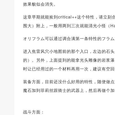
效果貌似会消失。
这章早期就能捡到critical++这个特性，
围大）附上，一般用两到三次就能清光小怪（Ha
オリフラム可以通过调合满第一条特性的フラム
进入焦雷风穴小地图前的那个入口，左边的石头
的）。另外，上面提到的能拿光头雕像的岩浆瀑
时让已经用过的一个材料再用一次，建议有
装备方面，目前还没什么好用的特性，随便做点带
魔石加到菲莉丝跟骑士的武器上，然后再做个加b
战斗方面：