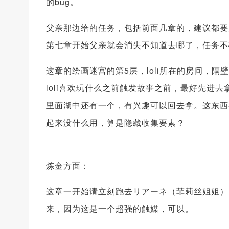
的bug。
父亲那边给的任务，包括前面几章的，建议都要
第七章开始父亲就会消失不知道去哪了，任务不
这章的绘画迷宫的第5层，loli所在的房间，
loli喜欢玩什么之前触发故事之前，最好先进
里面湖中还有一个，有兴趣可以回去拿。这东西
起来没什么用，算是隐藏收集要素？
炼金方面：
这章一开始请立刻跑去リアーネ（菲莉丝姐姐）
来，因为这是一个超强的触媒，可以。