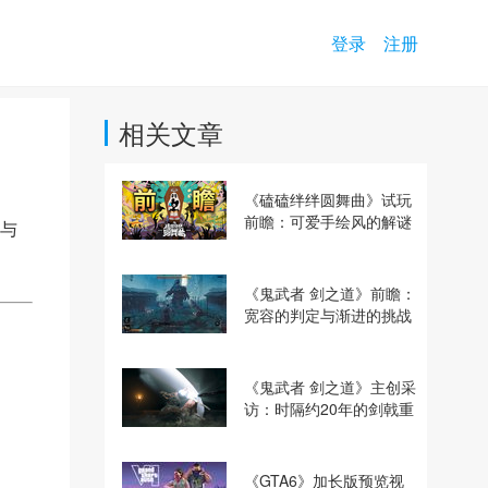
登录
注册
相关文章
《磕磕绊绊圆舞曲》试玩
前瞻：可爱手绘风的解谜
与
动作冒险游戏
《鬼武者 剑之道》前瞻：
宽容的判定与渐进的挑战
《鬼武者 剑之道》主创采
访：时隔约20年的剑戟重
逢，重塑斩杀爽快感
《GTA6》加长版预览视