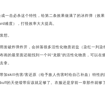
请立刻合成一击必杀这个特性，给第二条效果做满了的冰炸弹（效
rd难度），打怪效率大大提高。
发想。
用发破炸弹炸开，会掉落很多活性化物质岩盐（染红一列染
布画的最里面还能找到一个叫“龙眼”的活性化物质，可以在
空回去拿。
加skill伤害/害还原（给予敌人伤害时给自己补血）特性的
uff的天使缎带应该就足够了。衣服还是穿前一章那件就够