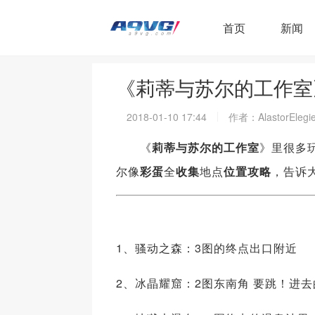
首页
新闻
《莉蒂与苏尔的工作室
2018-01-10 17:44
作者：AlastorElegi
《
莉蒂与苏尔的工作室
》里很多
尔像
彩蛋
全
收集
地点
位置
攻略
，告诉
1、骚动之森：3图的终点出口附近
2、冰晶耀窟：2图东南角 要跳！进