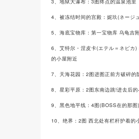
3、地狱大瀑布：3图终点的温泉池里
4、被冻结时间的宫殿：妮玖(ネージ
5、海底宝物库：第一宝物库 乌龟吉
6、艾特尔・涅皮卡(エテル＝ネピカ)
的小屋附近
7、天海花园：2图进图正前方破碎的
8、星彩平原：2图东南边跳!进去后
9、黑色地平线：4图(BOSS在的那图
10、绝界：2图 西北处有栏杆护着的