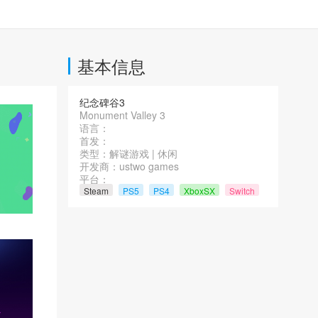
基本信息
纪念碑谷3
Monument Valley 3
语言：
首发：
类型：解谜游戏 | 休闲
开发商：ustwo games
平台：
Steam
PS5
PS4
XboxSX
Switch