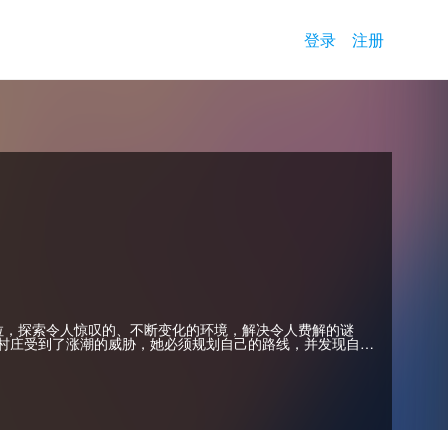
登录
注册
拉，探索令人惊叹的、不断变化的环境，解决令人费解的谜
的村庄受到了涨潮的威胁，她必须规划自己的路线，并发现自己