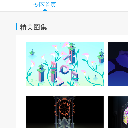
专区首页
精美图集