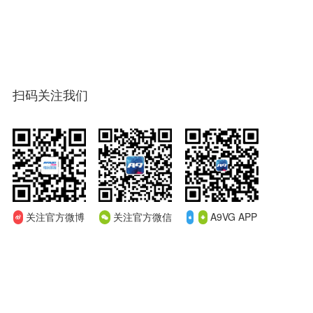
扫码关注我们
关注官方微博
关注官方微信
A9VG APP