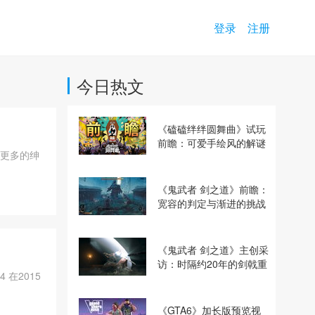
登录
注册
今日热文
《磕磕绊绊圆舞曲》试玩
前瞻：可爱手绘风的解谜
了更多的绅
动作冒险游戏
《鬼武者 剑之道》前瞻：
宽容的判定与渐进的挑战
《鬼武者 剑之道》主创采
访：时隔约20年的剑戟重
4 在2015
逢，重塑斩杀爽快感
《GTA6》加长版预览视