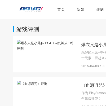
首页
新闻
评测
游戏评测
爆衣只是小儿
绝好的人设+夸
士元素，看起来
2015-04-03 19:
《血源诅咒
作为 PlaySta
年赢得殊荣？