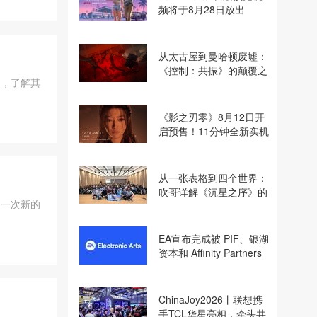
频将于8月28日放出
从太古屋到曼哈顿废墟：
《控制：共振》的颠覆之
实测，了解其
路
《影之刃零》8月12日开
启预售！11分钟全新实机
即将揭晓
从一张表格到四个世界：
吹哥详解《沉星之序》的
是一次新的
设计哲学
EA宣布完成被 PIF、银湖
资本和 Affinity Partners
收购
ChinaJoy2026丨联想携
手TCL华星亮相，牵头共