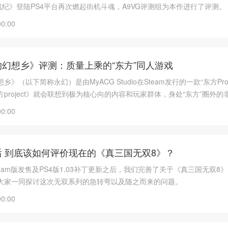
战纪》登陆PS4平台再次燃起街机斗魂，A9VG评测组为本作进行了评测。
00:00
幻想乡》评测：质量上乘的“东方”同人游戏
》（以下简称永幻）是由MyACG Studio在Steam发行的一款“东方Proj
project》就会联想到极为核心向的内容和玩家群体，身处“东方”圈外的
列出现的各种漂亮妹子人设有所耳闻而对游戏内容知之不多
00:00
 到底该如何评价现在的《真三国无双8》？
eam版发售及PS4版1.03补丁更新之后，我们完善了关于《真三国无双8
大家一同探讨这次无双系列的急转弯以及随之而来的问题。
00:00