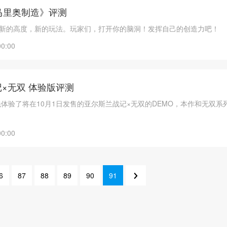
级马里奥制造》评测
：新的高度，新的玩法。玩家们，打开你的脑洞！发挥自己的创造力吧！
00:00
×无双 体验版评测
先体验了将在10月1日发售的亚尔斯兰战记×无双的DEMO，本作和无双系
00:00
6
87
88
89
90
91
92