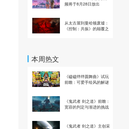
频将于8月28日放出
从太古屋到曼哈顿废墟：
《控制：共振》的颠覆之
路
本周热文
《磕磕绊绊圆舞曲》试玩
前瞻：可爱手绘风的解谜
动作冒险游戏
《鬼武者 剑之道》前瞻：
宽容的判定与渐进的挑战
《鬼武者 剑之道》主创采