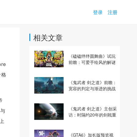
登录
注册
相关文章
《磕磕绊绊圆舞曲》试玩
前瞻：可爱手绘风的解谜
re
动作冒险游戏
价格
《鬼武者 剑之道》前瞻：
宽容的判定与渐进的挑战
帝
《鬼武者 剑之道》主创采
光与
访：时隔约20年的剑戟重
上
逢，重塑斩杀爽快感
《GTA6》加长版预览视