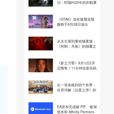
访：时隔约20年的剑戟重
逢，重塑斩杀爽快感
《GTA6》加长版预览视
频将于8月28日放出
从太古屋到曼哈顿废墟：
《控制：共振》的颠覆之
路
《影之刃零》8月12日开
启预售！11分钟全新实机
即将揭晓
从一张表格到四个世界：
吹哥详解《沉星之序》的
设计哲学
EA宣布完成被 PIF、银湖
资本和 Affinity Partners