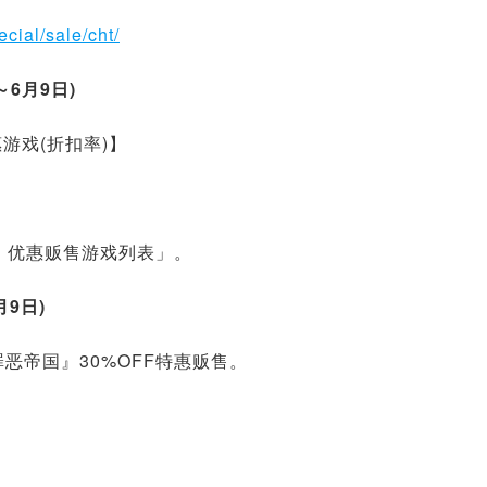
ecial/sale/cht/
日～6月9日)
要优惠游戏(折扣率)】
】优惠贩售游戏列表」。
月9日)
in 罪恶帝国』30%OFF特惠贩售。