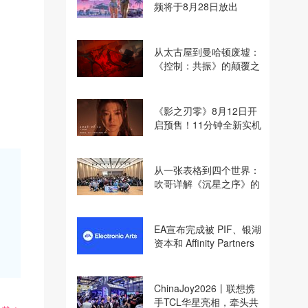
频将于8月28日放出
从太古屋到曼哈顿废墟：
《控制：共振》的颠覆之
路
《影之刃零》8月12日开
启预售！11分钟全新实机
即将揭晓
从一张表格到四个世界：
吹哥详解《沉星之序》的
设计哲学
EA宣布完成被 PIF、银湖
资本和 Affinity Partners
收购
ChinaJoy2026丨联想携
手TCL华星亮相，牵头共