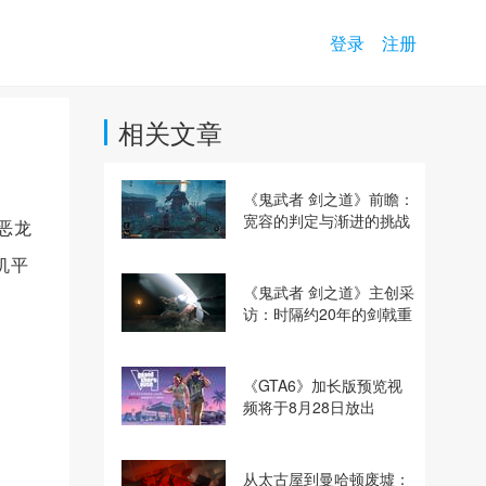
登录
注册
相关文章
《鬼武者 剑之道》前瞻：
宽容的判定与渐进的挑战
斗恶龙
机平
《鬼武者 剑之道》主创采
访：时隔约20年的剑戟重
逢，重塑斩杀爽快感
《GTA6》加长版预览视
频将于8月28日放出
从太古屋到曼哈顿废墟：