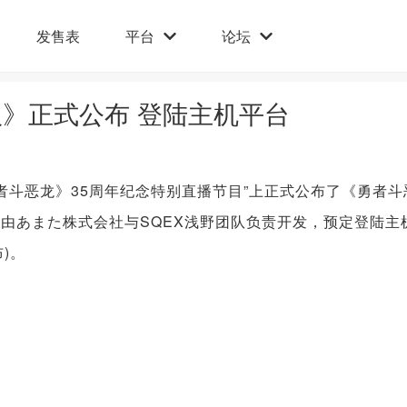
发售表
平台
论坛
制版》正式公布 登陆主机平台
“《勇者斗恶龙》35周年纪念特别直播节目”上正式公布了《勇者
本作由あまた株式会社与SQEX浅野团队负责开发，预定登陆主
)。