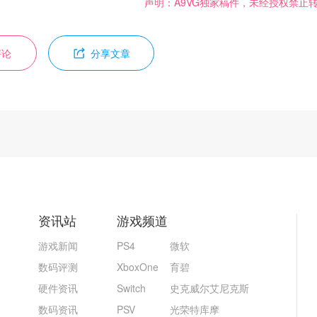
声明：A9VG独家稿件，未经授权禁止
评论
分享文章
资讯站
游戏频道
游戏新闻
PS4
微软
数码评测
XboxOne
育碧
硬件资讯
Switch
史克威尔艾尼克斯
数码资讯
PSV
光荣特库摩