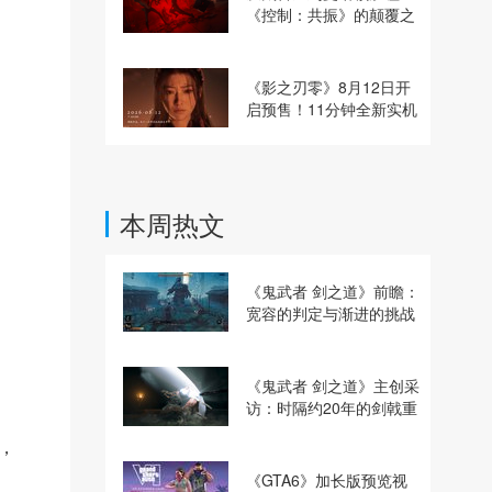
《控制：共振》的颠覆之
路
《影之刃零》8月12日开
启预售！11分钟全新实机
即将揭晓
本周热文
《鬼武者 剑之道》前瞻：
宽容的判定与渐进的挑战
《鬼武者 剑之道》主创采
访：时隔约20年的剑戟重
逢，重塑斩杀爽快感
，
《GTA6》加长版预览视