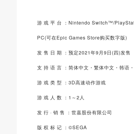
游 戏 平 台 ：Nintendo Switch™/PlayStat
PC(可在Epic Games Store购买数字版)
发 售 日 期 ：预定2021年9月9日(四)发售
支 持 语 言 ：简体中文・繁体中文・韩语
游 戏 类 型 ：3D高速动作游戏
游 戏 人 数 ：1～2人
发 行 · 销 售 ：世嘉股份有限公司
版 权 标 记 ：©SEGA