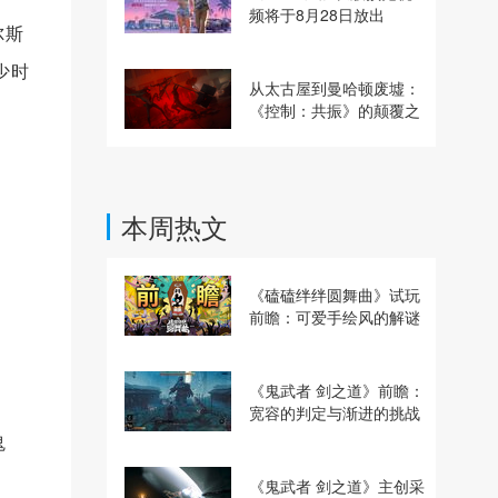
频将于8月28日放出
尔斯
少时
从太古屋到曼哈顿废墟：
《控制：共振》的颠覆之
路
本周热文
《磕磕绊绊圆舞曲》试玩
前瞻：可爱手绘风的解谜
动作冒险游戏
《鬼武者 剑之道》前瞻：
宽容的判定与渐进的挑战
鬼
《鬼武者 剑之道》主创采