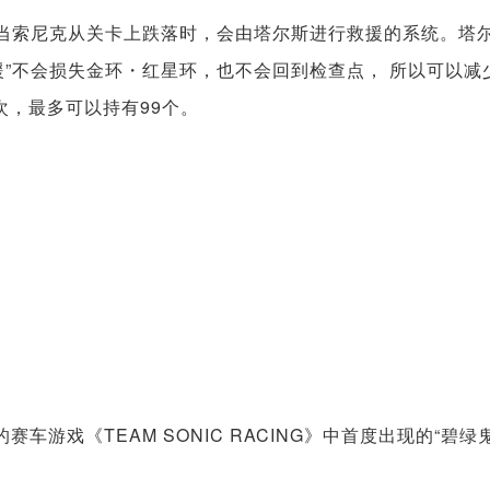
当索尼克从关卡上跌落时，会由塔尔斯进行救援的系统。塔
援”不会损失金环・红星环，也不会回到检查点， 所以可以减
次，最多可以持有99个。
游戏《TEAM SONIC RACING》中首度出现的“碧绿