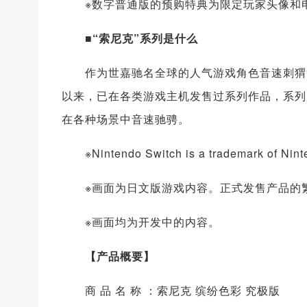
※数字普通版的预购特典为限定玩家头像和
■“索尼克”系列是什么
作为世嘉驰名全球的人气游戏角色音速刺猬索
以来，已在各类游戏主机发售过系列作品，系列累
在各种场景中音速驰骋。
※Nintendo Switch is a trademark of Nint
※画面为日文版游戏内容。正式发售产品的繁
※画面均为开发中的内容。
【产品概要】
商 品 名 称 ：索尼克 缤纷色彩 究极版