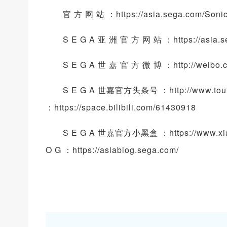
官 方 网 站 ：https://asia.sega.com/SonicCo
S E G A 亚 洲 官 方 网 站 ：https://asia.se
S E G A 世 嘉 官 方 微 博 ：http://weibo.c
S E G A 世嘉官方头条号 ：http://www.toutiao
：https://space.bilibili.com/61430918
S E G A 世嘉官方小黑盒 ：https://www.xiaoheih
O G ：https://asiablog.sega.com/