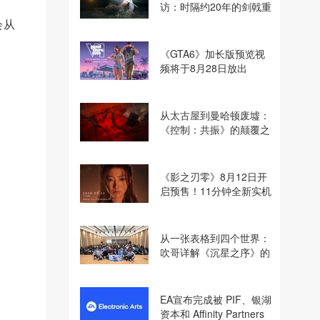
访：时隔约20年的剑戟重
逢，重塑斩杀爽快感
会从
《GTA6》加长版预览视
频将于8月28日放出
从太古屋到曼哈顿废墟：
《控制：共振》的颠覆之
路
《影之刃零》8月12日开
启预售！11分钟全新实机
即将揭晓
从一张表格到四个世界：
吹哥详解《沉星之序》的
设计哲学
EA宣布完成被 PIF、银湖
资本和 Affinity Partners