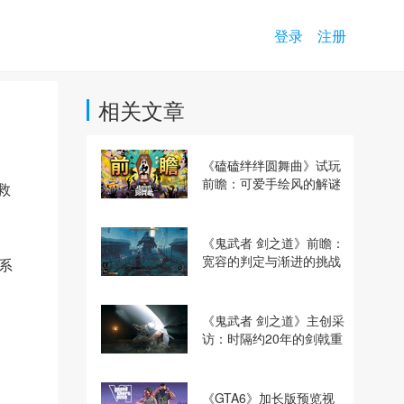
登录
注册
相关文章
《磕磕绊绊圆舞曲》试玩
前瞻：可爱手绘风的解谜
救
动作冒险游戏
《鬼武者 剑之道》前瞻：
宽容的判定与渐进的挑战
系
《鬼武者 剑之道》主创采
访：时隔约20年的剑戟重
逢，重塑斩杀爽快感
《GTA6》加长版预览视