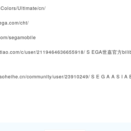
lors/Ultimate/cn/
ga.com/cht/
om/segamobile
.com/c/user/2119464636655918/ S EGA世嘉官方bilibi
e.cn/community/user/23910249/ S E G A A S I A 