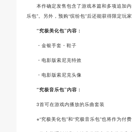
本作确定发售包含了游戏本篇和多项追加内容的
乐包”。另外，预购“缤纷包”后还能获得限定玩
“究极美化包”内容：
・金银手套・鞋子
・电影版索尼克特效
・电影版索尼克头像
“究极音乐包”内容：
3首可在游戏内播放的乐曲套装
※“究极美化包”和“究极音乐包”也将作为付