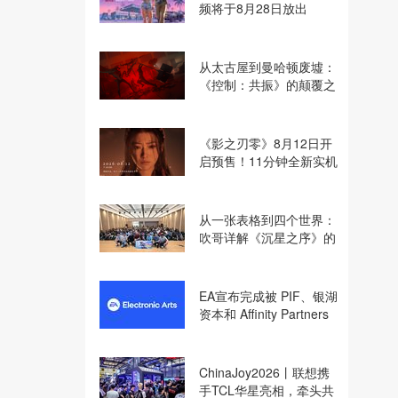
频将于8月28日放出
从太古屋到曼哈顿废墟：
《控制：共振》的颠覆之
路
《影之刃零》8月12日开
启预售！11分钟全新实机
即将揭晓
从一张表格到四个世界：
吹哥详解《沉星之序》的
设计哲学
EA宣布完成被 PIF、银湖
资本和 Affinity Partners
收购
ChinaJoy2026丨联想携
手TCL华星亮相，牵头共