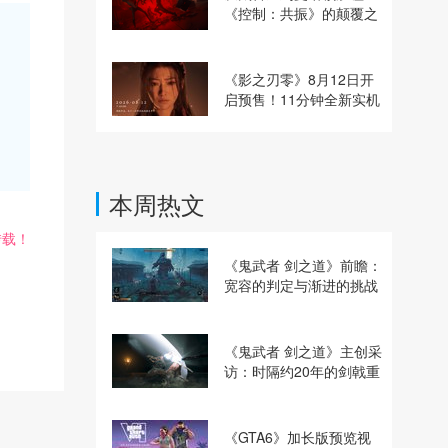
《控制：共振》的颠覆之
路
《影之刃零》8月12日开
启预售！11分钟全新实机
即将揭晓
本周热文
转载！
《鬼武者 剑之道》前瞻：
宽容的判定与渐进的挑战
《鬼武者 剑之道》主创采
访：时隔约20年的剑戟重
逢，重塑斩杀爽快感
《GTA6》加长版预览视