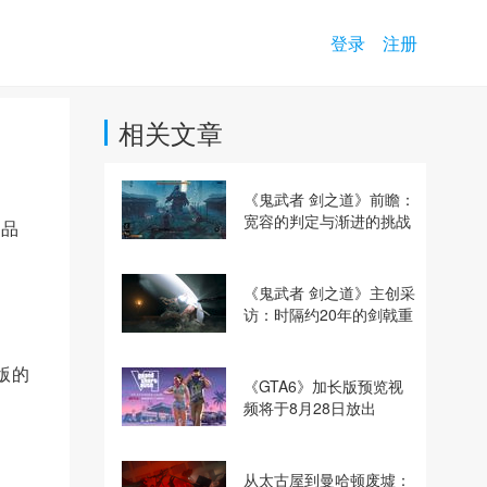
登录
注册
相关文章
《鬼武者 剑之道》前瞻：
宽容的判定与渐进的挑战
作品
《鬼武者 剑之道》主创采
访：时隔约20年的剑戟重
逢，重塑斩杀爽快感
版的
《GTA6》加长版预览视
频将于8月28日放出
从太古屋到曼哈顿废墟：