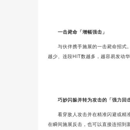
一击毙命「增幅强击」
与伙伴携手施展的一击毙命招式。若
越少、连段HIT数越多，越容易发动
巧妙闪躲并转为攻击的「强力回
看穿敌人攻击并在精准闪避或精准
在瞬间施展反击，也可以直接连招到