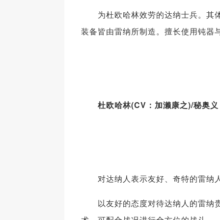
为杜欧哈林效劳的达纳士兵。其体
装备皆由雷纳所制造。擅长使用钝器
杜欧哈林(CV：加濑康之)/秘奥
对达纳人表示友好、奇特的雷纳
以友好的态度对待达纳人的雷纳贵
术，可配合战况进行全方位的战斗。