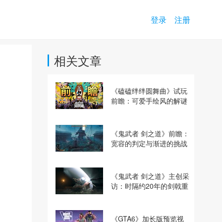
登录
注册
相关文章
《磕磕绊绊圆舞曲》试玩
前瞻：可爱手绘风的解谜
动作冒险游戏
《鬼武者 剑之道》前瞻：
宽容的判定与渐进的挑战
《鬼武者 剑之道》主创采
访：时隔约20年的剑戟重
逢，重塑斩杀爽快感
《GTA6》加长版预览视