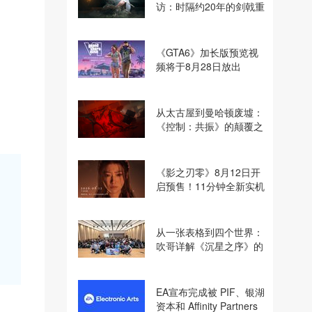
访：时隔约20年的剑戟重
逢，重塑斩杀爽快感
《GTA6》加长版预览视
频将于8月28日放出
从太古屋到曼哈顿废墟：
《控制：共振》的颠覆之
路
《影之刃零》8月12日开
启预售！11分钟全新实机
即将揭晓
从一张表格到四个世界：
吹哥详解《沉星之序》的
设计哲学
EA宣布完成被 PIF、银湖
资本和 Affinity Partners