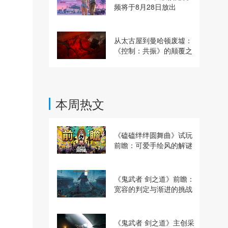
频将于8月28日放出
从太古屋到曼哈顿废墟：
《控制：共振》的颠覆之
路
本周热文
《磕磕绊绊圆舞曲》试玩
前瞻：可爱手绘风的解谜
动作冒险游戏
《鬼武者 剑之道》前瞻：
宽容的判定与渐进的挑战
《鬼武者 剑之道》主创采