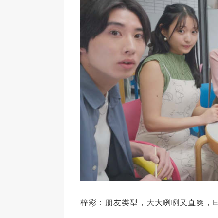
梓彩：朋友类型，大大咧咧又直爽，ESF