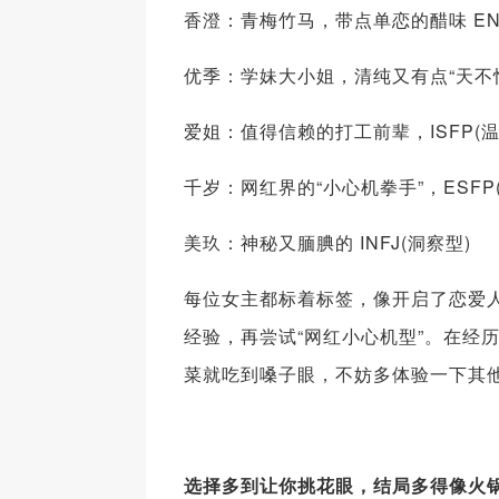
香澄：青梅竹马，带点单恋的醋味 ENF
优季：学妹大小姐，清纯又有点“天不怕地
爱姐：值得信赖的打工前辈，ISFP(温
千岁：网红界的“小心机拳手”，ESFP
美玖：神秘又腼腆的 INFJ(洞察型)
每位女主都标着标签，像开启了恋爱人
经验，再尝试“网红小心机型”。在经
菜就吃到嗓子眼，不妨多体验一下其
选择多到让你挑花眼，结局多得像火