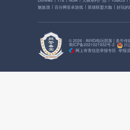
Donews
178
NGA
大脚系列产品
TGBUS
魅族溜
百分网安卓游戏
英雄联盟大咖
好玩的
© 2026 · A9VG电玩部落 | 多
蜀ICP备2021021932号-2
川公
网上有害信息举报专区
举报