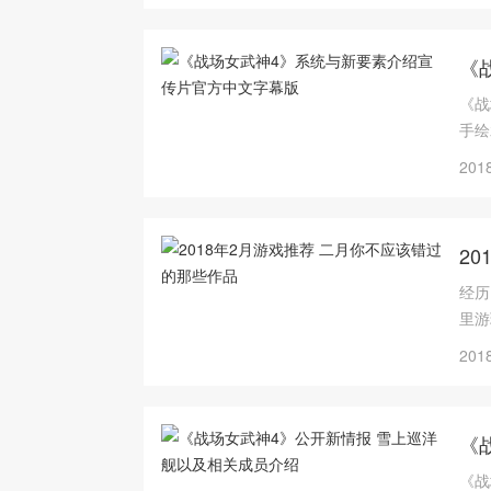
《
《战
手绘
倒敌
2018
中介
2
经历
里游
月有
2018
《
《战