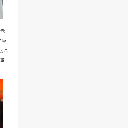
电竞
优异
度总
他重