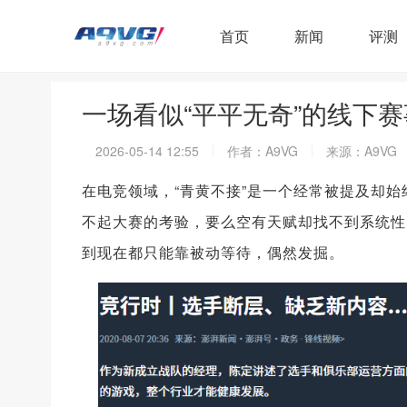
首页
新闻
评测
一场看似“平平无奇”的线下
2026-05-14 12:55
作者：A9VG
来源：A9VG
在电竞领域，“青黄不接”是一个经常被提及却
不起大赛的考验，要么空有天赋却找不到系统性的
到现在都只能靠被动等待，偶然发掘。