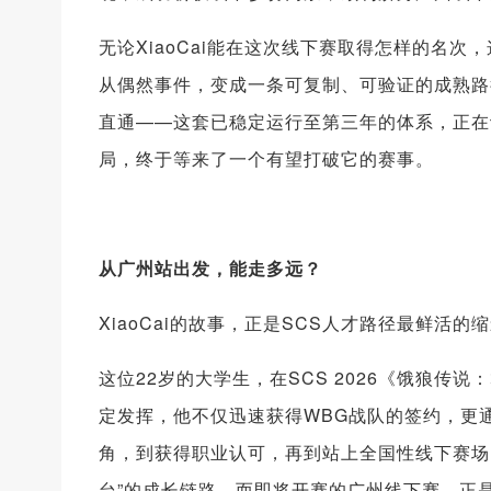
无论XiaoCai能在这次线下赛取得怎样的名
从偶然事件，变成一条可复制、可验证的成熟路
直通——这套已稳定运行至第三年的体系，正在
局，终于等来了一个有望打破它的赛事。
从广州站出发，能走多远？
XiaoCai的故事，正是SCS人才路径最鲜活的
这位22岁的大学生，在SCS 2026《饿狼
定发挥，他不仅迅速获得WBG战队的签约，更
角，到获得职业认可，再到站上全国性线下赛场，
台”的成长链路。而即将开赛的广州线下赛，正是