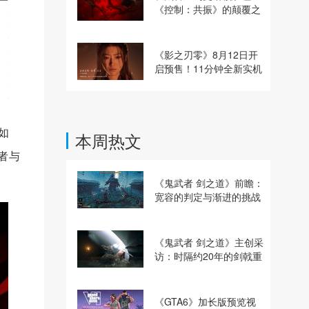
《控制：共振》的颠覆之
路
《影之刃零》8月12日开
启预售！11分钟全新实机
即将揭晓
如
本周热文
者与
《鬼武者 剑之道》前瞻：
宽容的判定与渐进的挑战
《鬼武者 剑之道》主创采
访：时隔约20年的剑戟重
逢，重塑斩杀爽快感
《GTA6》加长版预览视