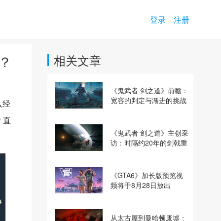
登录
注册
？
相关文章
《鬼武者 剑之道》前瞻：
宽容的判定与渐进的挑战
么经
？直
《鬼武者 剑之道》主创采
访：时隔约20年的剑戟重
逢，重塑斩杀爽快感
《GTA6》加长版预览视
频将于8月28日放出
从太古屋到曼哈顿废墟：