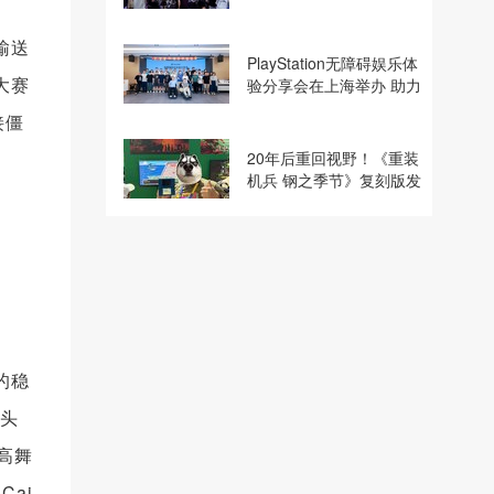
建电竞显示体验生态计划
输送
PlayStation无障碍娱乐体
大赛
验分享会在上海举办 助力
残障玩家共享游玩乐趣
接僵
20年后重回视野！《重装
机兵 钢之季节》复刻版发
行商巧思专访
的稳
露头
高舞
ai