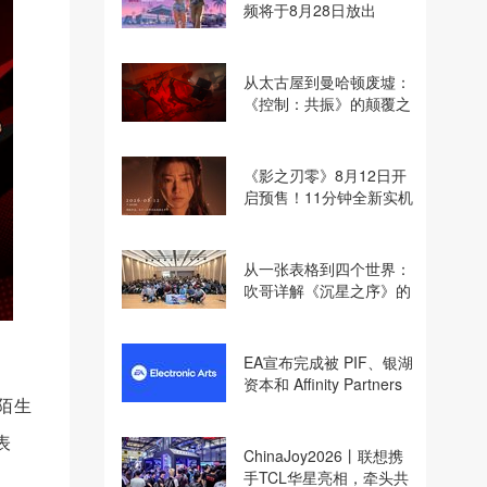
频将于8月28日放出
从太古屋到曼哈顿废墟：
《控制：共振》的颠覆之
路
《影之刃零》8月12日开
启预售！11分钟全新实机
即将揭晓
从一张表格到四个世界：
吹哥详解《沉星之序》的
设计哲学
EA宣布完成被 PIF、银湖
资本和 Affinity Partners
个陌生
收购
表
ChinaJoy2026丨联想携
手TCL华星亮相，牵头共