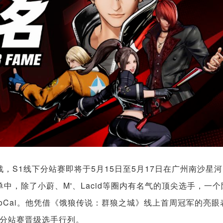
战，S1线下分站赛即将于5月15日至5月17日在广州南沙星河
名单中，除了小蔚、M'、Lacid等圈内有名气的顶尖选手，一
aoCai。他凭借《饿狼传说：群狼之城》线上首周冠军的亮眼
分站赛晋级选手行列。