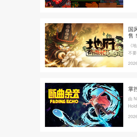
国
售
《地
不要
2026
掌
由 N
Ho
午 4
2026
Se