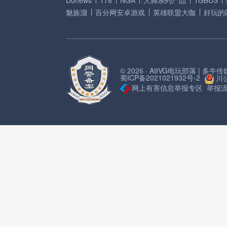
Donews
178
NGA
大脚系列产品
TGBUS
魅族溜
百分网安卓游戏
英雄联盟大咖
好玩的
© 2026 · A9VG电玩部落 | 多
蜀ICP备2021021932号-2
川公
网上有害信息举报专区
举报