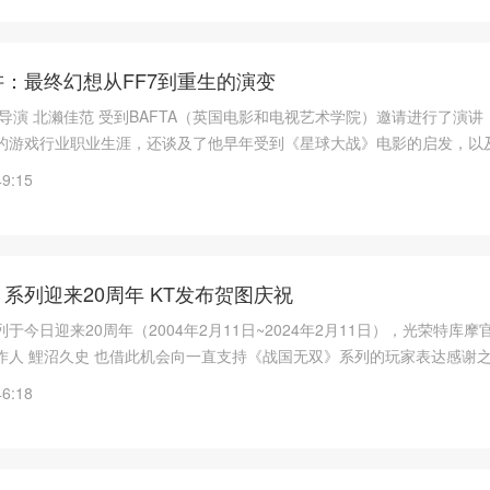
：最终幻想从FF7到重生的演变
导演 北濑佳范 受到BAFTA（英国电影和电视艺术学院）邀请进行了演讲
的游戏行业职业生涯，还谈及了他早年受到《星球大战》电影的启发，以
队，并致力于有史以来最有标志性的游戏之一——《最终幻想7》。
49:15
系列迎来20周年 KT发布贺图庆祝
于今日迎来20周年（2004年2月11日~2024年2月11日），光荣特库摩
作人 鯉沼久史 也借此机会向一直支持《战国无双》系列的玩家表达感谢
46:18