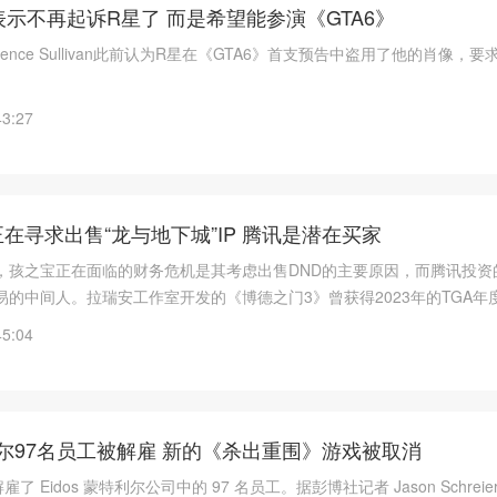
r”表示不再起诉R星了 而是希望能参演《GTA6》
Lawrence Sullivan此前认为R星在《GTA6》首支预告中盗用了他的肖像，
43:27
在寻求出售“龙与地下城”IP 腾讯是潜在买家
，孩之宝正在面临的财务危机是其考虑出售DND的主要原因，而腾讯投资
易的中间人。拉瑞安工作室开发的《博德之门3》曾获得2023年的TGA年
成功的DND改编游戏之一，工作室也因此被孩之宝视为潜在目标买家之一
45:04
，拉瑞安最终将这笔交易介绍给了股东腾讯。
特利尔97名员工被解雇 新的《杀出重围》游戏被取消
团解雇了 Eidos 蒙特利尔公司中的 97 名员工。据彭博社记者 Jason Schrei