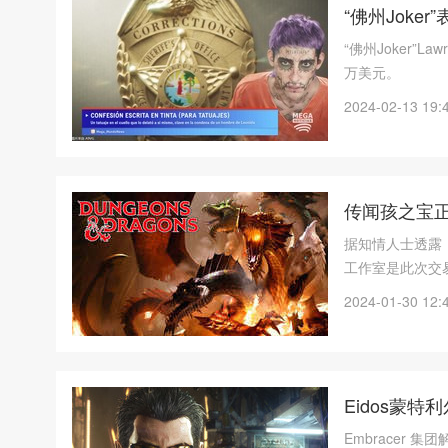
“佛州Joke
“佛州Joker”
万美元。
2024-02-13 19:
传闻孩之宝正
据知情人士透露
工作室是此次交
奖，被认为是最
2024-01-30 12:
于资金不够充裕
Eidos蒙
Embracer 集