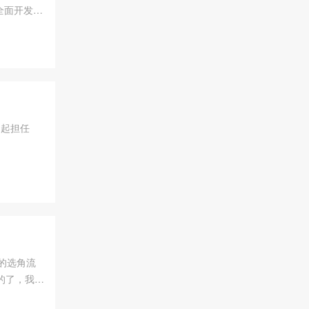
全面开发工
咨询。
月起担任
二季的选角流
的了，我们