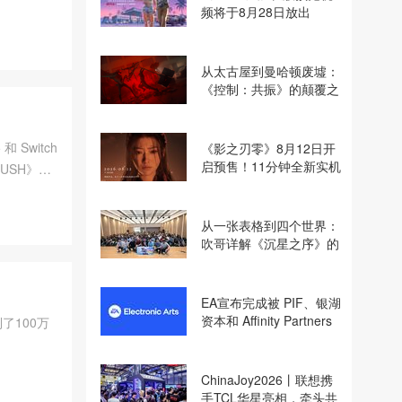
频将于8月28日放出
从太古屋到曼哈顿废墟：
《控制：共振》的颠覆之
路
 Switch
《影之刃零》8月12日开
启预售！11分钟全新实机
USH》和
即将揭晓
中。
从一张表格到四个世界：
吹哥详解《沉星之序》的
设计哲学
EA宣布完成被 PIF、银湖
资本和 Affinity Partners
了100万
收购
ChinaJoy2026丨联想携
手TCL华星亮相，牵头共