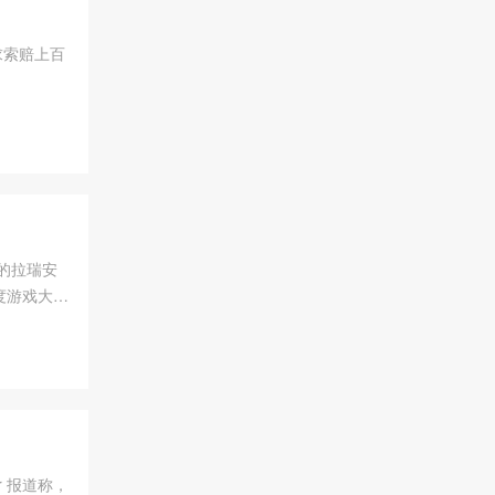
要求索赔上百
的拉瑞安
度游戏大
。但受限
er 报道称，