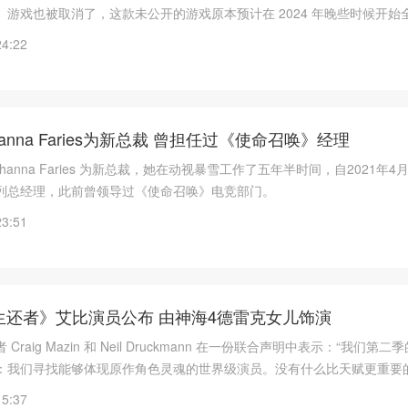
》游戏也被取消了，这款未公开的游戏原本预计在 2024 年晚些时候开始
持续两年时间。该公司目前没有回应彭博社关于《杀出重围》游戏的相关
24:22
anna Faries为新总裁 曾担任过《使命召唤》经理
hanna Faries 为新总裁，她在动视暴雪工作了五年半时间，自2021年4
列总经理，此前曾领导过《使命召唤》电竞部门。
23:51
生还者》艾比演员公布 由神海4德雷克女儿饰演
raig Mazin 和 Neil Druckmann 在一份联合声明中表示：“我们第
：我们寻找能够体现原作角色灵魂的世界级演员。没有什么比天赋更重要
特琳这样的广受好评表演者加入佩德罗、贝拉和我们的大家庭。”
15:37