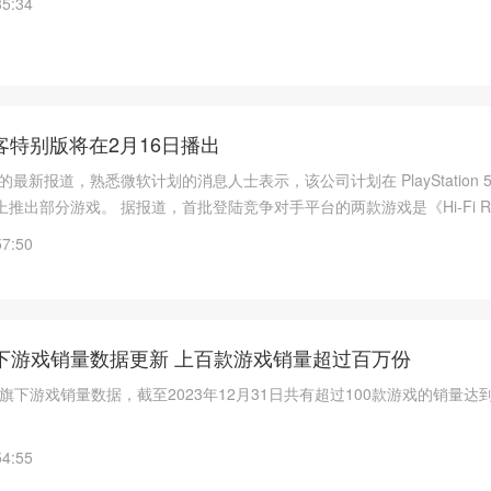
35:34
播客特别版将在2月16日播出
ge 的最新报道，熟悉微软计划的消息人士表示，该公司计划在 PlayStation 5 和
推出部分游戏。 据报道，首批登陆竞争对手平台的两款游戏是《Hi-Fi R
nt》，而《盗贼之海》计划于今年晚些时候推出，其他第一方游戏也在考虑之
57:50
旗下游戏销量数据更新 上百款游戏销量超过百万份
了旗下游戏销量数据，截至2023年12月31日共有超过100款游戏的销量达到
54:55