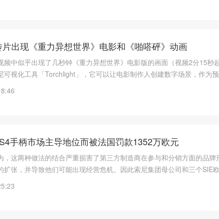
宣传片出现《重力异想世界》电影和《啪嗒砰》动画
传视频中似乎出现了几秒钟《重力异想世界》电影版的画面（视频2分15秒
可视化工具「Torchlight」，它可以让电影制作人创建数字场景，作为
个工具使用了虚幻引擎和虚拟摄像机以及虚拟制作工具集，该工具集将使
18:46
E 摄像机将虚拟环境与现场制作连接起来。
S4手柄市场主导地位而被法国罚款1352万欧元
为，这两种做法的结合严重损害了第三方制造商在参与和分销方面的品牌
的扩张，并导致他们可能出现经营危机。因此索尼集团母公司和三个SIE
527,000 欧元的罚款。
25:23