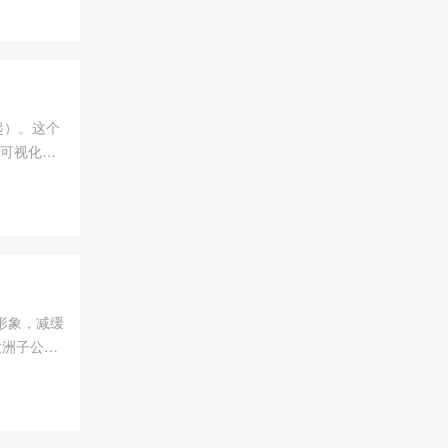
起）。这个
预可视化过
用索尼数字
形象，减缓
欧洲子公司