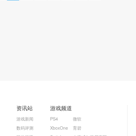
资讯站
游戏频道
游戏新闻
PS4
微软
数码评测
XboxOne
育碧