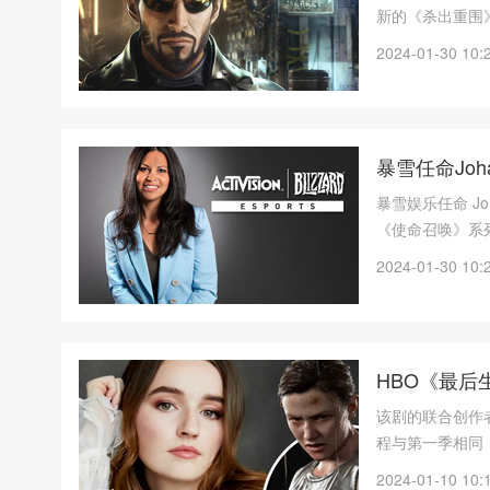
新的《杀出重围
作，前期开发已
2024-01-30 10:
暴雪任命Joh
暴雪娱乐任命 Jo
《使命召唤》系
2024-01-30 10:
HBO《最后
该剧的联合创作者 C
程与第一季相同
很高兴能有像凯
2024-01-10 10: