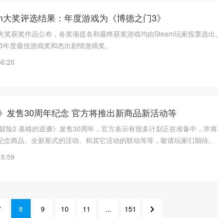
team大奖评选结果：年度游戏为《博德之门3》
team 大奖获奖作品公布，各奖项提名和最终获奖游戏均由Steam玩家投票选
23年度最佳游戏奖和杰出剧情游戏奖。
56:20
》发售30周年纪念 官方将推出新商品新活动等
球冒险2 基格的逆袭》发售30周年，官方表示有很多计划正在准备中，并将在
纪念商品、全新形式的活动、和其它活动的联动等等，敬请玩家们期待。
45:59
7
8
9
10
11
...
151
12
9