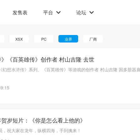
发售表
平台
论坛
XSX
PC
业界
厂商
》《百英雄传》创作者 村山吉隆 去世
《幻想水浒传》系列、《百英雄传》等游戏的创作者 村山吉隆 因多脏器衰
39:15
年贺岁短片：《你是怎么看上他的》
员，祝大家在龙年，纵横四海，手到擒来！