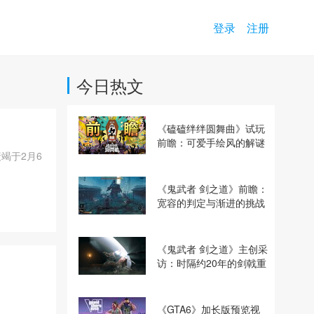
登录
注册
今日热文
《磕磕绊绊圆舞曲》试玩
前瞻：可爱手绘风的解谜
竭于2月6
动作冒险游戏
《鬼武者 剑之道》前瞻：
宽容的判定与渐进的挑战
《鬼武者 剑之道》主创采
访：时隔约20年的剑戟重
逢，重塑斩杀爽快感
《GTA6》加长版预览视