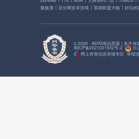
Donews
178
NGA
大脚系列产品
TGBUS
魅族溜
百分网安卓游戏
英雄联盟大咖
好玩的
© 2026 · A9VG电玩部落 | 多
蜀ICP备2021021932号-2
川公
网上有害信息举报专区
举报