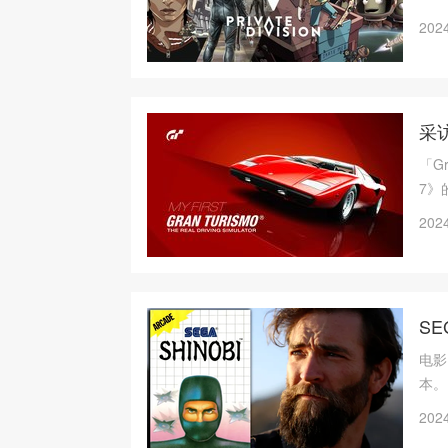
《恶
2024
采
「G
7》
赛现
2024
年，
场分
幸参
S
电影
本。M
Gol
2024