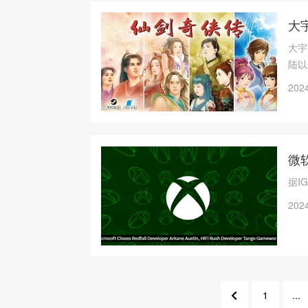
大
大宇
陆以
交易
2024
微软
据I
2024
1
...
5
3