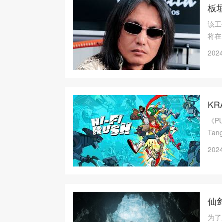
板垣
该工
将在
2024
KR
《P
Tan
2024
仙
为了