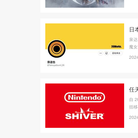
日
泉达
魔女
2024
任天
自 
括移
2024