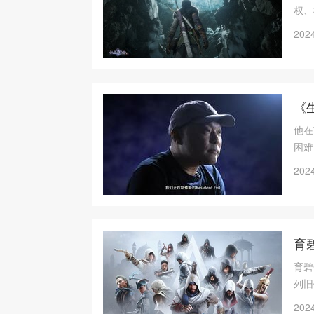
权、
2024
《
他在
困难
着有
2024
育
育碧
列旧
2024