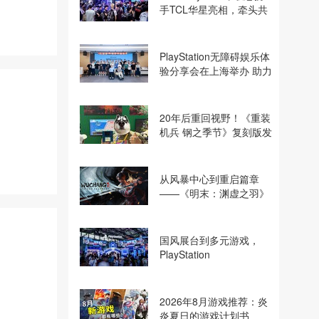
手TCL华星亮相，牵头共
建电竞显示体验生态计划
PlayStation无障碍娱乐体
验分享会在上海举办 助力
残障玩家共享游玩乐趣
20年后重回视野！《重装
机兵 钢之季节》复刻版发
行商巧思专访
从风暴中心到重启篇章
——《明末：渊虚之羽》
制作人夏思源谈创作之路
国风展台到多元游戏，
PlayStation
2026ChinaJoy打造沉浸
式“玩天下”
2026年8月游戏推荐：炎
炎夏日的游戏计划书