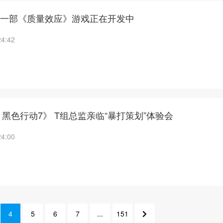
e：下一部《质量效应》游戏正在开发中
24:42
黑色行动7》 T组总监亲临“暴打策划”体验会
24:00
4
5
6
7
...
151
8
5