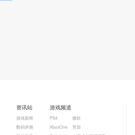
资讯站
游戏频道
游戏新闻
PS4
微软
数码评测
XboxOne
育碧