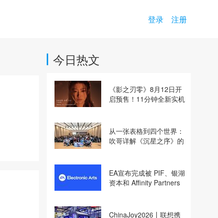
登录
注册
今日热文
《影之刃零》8月12日开
启预售！11分钟全新实机
即将揭晓
从一张表格到四个世界：
吹哥详解《沉星之序》的
设计哲学
EA宣布完成被 PIF、银湖
资本和 Affinity Partners
！
收购
ChinaJoy2026丨联想携